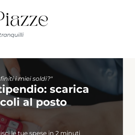
niti i miei soldi?"
tipendio: scarica
lcoli al posto
isci le tue spese in 2 minuti