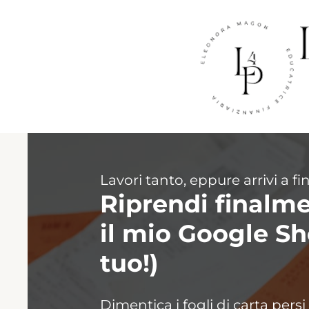
Lavori tanto, eppure arrivi a fi
Riprendi finalmen
il mio Google She
tuo!)
Dimentica i fogli di carta persi